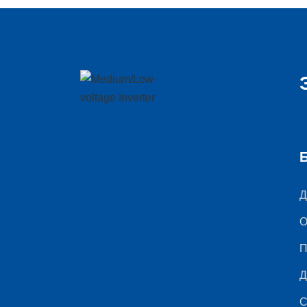
Д
О
П
Д
С