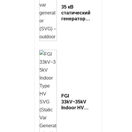
35 кВ
статический
генератор
(SVG) — на
открытом
воздухе
FGI
33kV~35kV
Indoor HV
SVG
(статический
генератор
вар) с