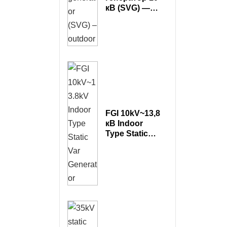
кВ (SVG) —
на открытом
воздухе
FGI 10kV~13,8
кВ Indoor
Type Static
Var Generator