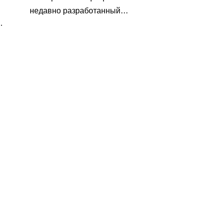
недавно разработанный
универсальный и
высокопроизводительный
01
преобразователь векторного
управления током