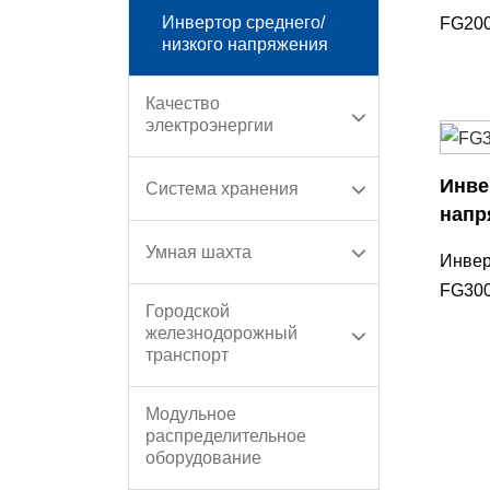
Инвертор среднего/
FG200
низкого напряжения
Надпи
Качество
электроэнергии
Инве
Система хранения
напр
Умная шахта
Инвер
FG300
Городской
3AC 1
железнодорожный
часто
транспорт
Модульное
распределительное
оборудование