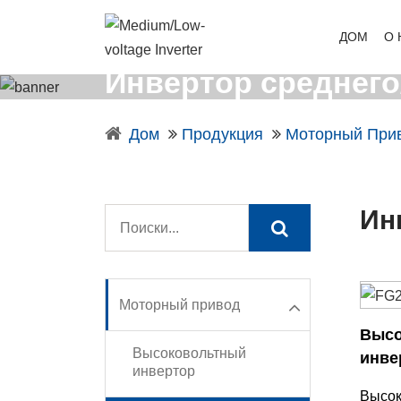
ДОМ
О 
Инвертор среднего
Дом
Продукция
Моторный При
Ин
Моторный привод
Высо
Высоковольтный
инве
инвертор
Высок