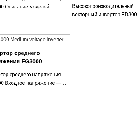
Высокопроизводительный
0 Описание моделей:
векторный инвертор FD300
сь таблички с названием
Высокопроизводительное
векторное управление VFD 
Компактная структура, 02
Экологическая ада
ртор среднего
яжения FG3000
тор среднего напряжения
0 Входное напряжение —
140V и 3AC 2300V, входная
та — 50/60Hz Входной вольт